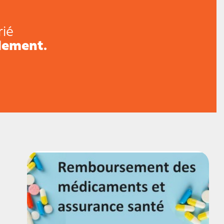
rié
lement.