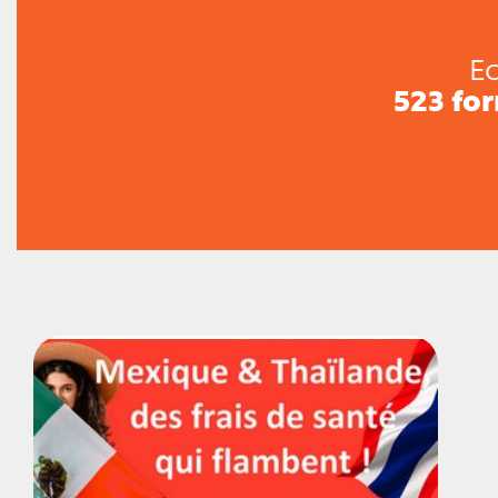
Ec
523 fo