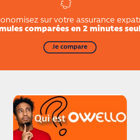
onomisez sur votre assurance expat
rmules comparées en 2 minutes seu
Je compare