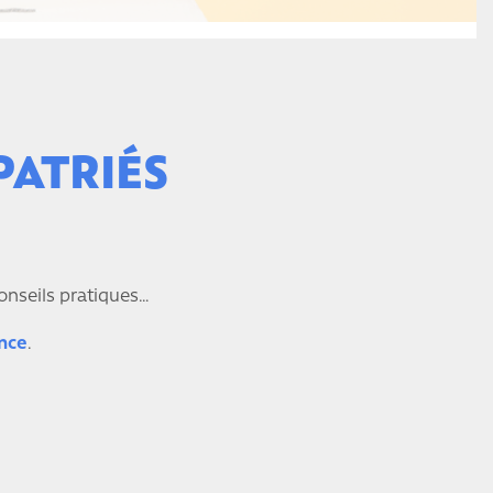
PATRIÉS
conseils pratiques…
nce
.