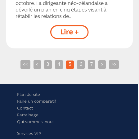
octobre. La dirigeante néo-zélandaise a
dévoilé un plan en cinq étapes visant à
rétablir les relations de...
<<
<
3
4
5
6
7
>
>>
Plan du site
Faire un comparatif
Contact
Parrainage
Qui sommes-nous
Services VIP