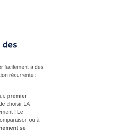
b des
r facilement à des
ion récurrente :
que
premier
de choisir LA
ement ! Le
 comparaison ou à
nement se