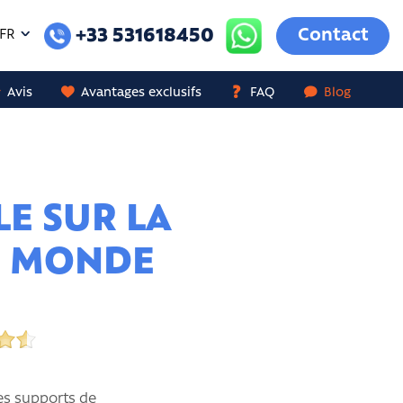
+33 531618450
Contact
FR
Avis
Avantages exclusifs
FAQ
Blog
E SUR LA
E MONDE
ses supports de