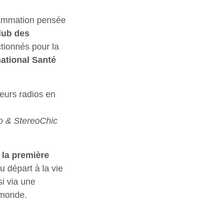
ammation pensée
lub des
ctionnés pour la
national Santé
ieurs radios en
o & StereoChic
e
la première
u départ à la vie
si via une
 monde.