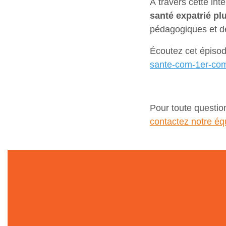
À travers cette int
santé expatrié pl
pédagogiques et de
Écoutez cet épisod
sante-com-1er-com
Pour toute questio
contactez notre éq