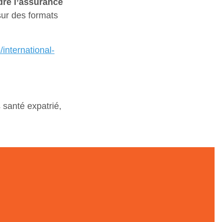
dre l’assurance
sur des formats
international-
 santé expatrié,