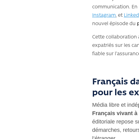
communication. En c
Instagram
, et
Linked
nouvel épisode du
Cette collaboration
expatriés sur les can
fiable sur l’assuran
Français d
pour les e
Média libre et ind
Français vivant à 
éditoriale repose s
démarches, retours 
l’étranger.