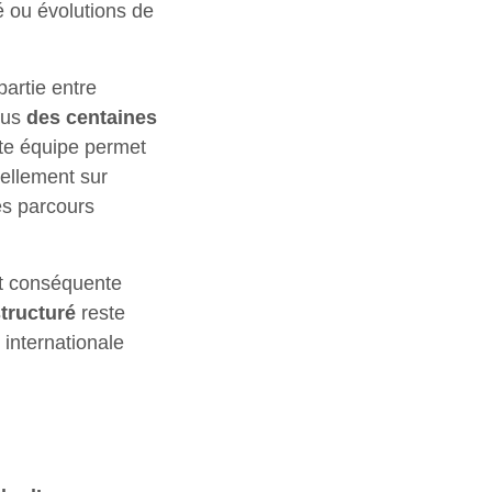
é ou évolutions de
partie entre
plus
des centaines
tte équipe permet
éellement sur
es parcours
st conséquente
structuré
reste
internationale