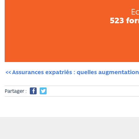
Ec
523 fo
Assurances expatriés : quelles augmentations
Partager :